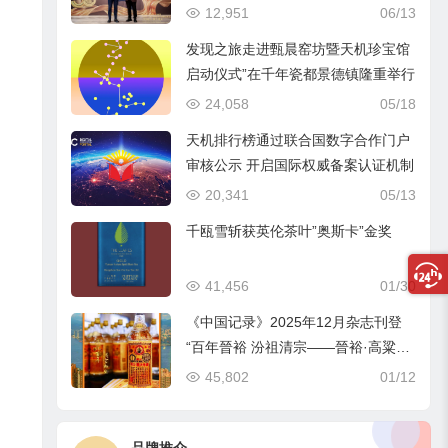
12,951
06/13
发现之旅走进甄晨窑坊暨天机珍宝馆
启动仪式”在千年瓷都景德镇隆重举行
24,058
05/18
天机排行榜通过联合国数字合作门户
审核公示 开启国际权威备案认证机制
20,341
05/13
千瓯雪斩获英伦茶叶”奥斯卡”金奖
41,456
01/30
《中国记录》2025年12月杂志刊登
“百年晉裕 汾祖清宗——晉裕·高粱穗
商标品牌及晉裕汾酒公司”
45,802
01/12