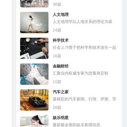
38篇
人文地理
人文地理学以人地关系的理论为基
础，探讨各种人文现象的地理分布
14篇
科学技术
社会上习惯于把科学和技术连在一起
16篇
金融财经
汇聚业内权威专家为您量身定制
11篇
汽车之家
最精彩的汽车新闻、行情、评测、导
购
18篇
娱乐明星
最新最全面的娱乐新闻信息