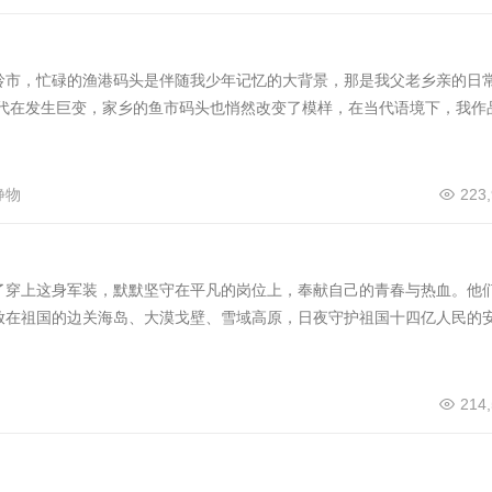
岭市，忙碌的渔港码头是伴随我少年记忆的大背景，那是我父老乡亲的日
时代在发生巨变，家乡的鱼市码头也悄然改变了模样，在当代语境下，我作
静物
223
了穿上这身军装，默默坚守在平凡的岗位上，奉献自己的青春与热血。他
放在祖国的边关海岛、大漠戈壁、雪域高原，日夜守护祖国十四亿人民的
214