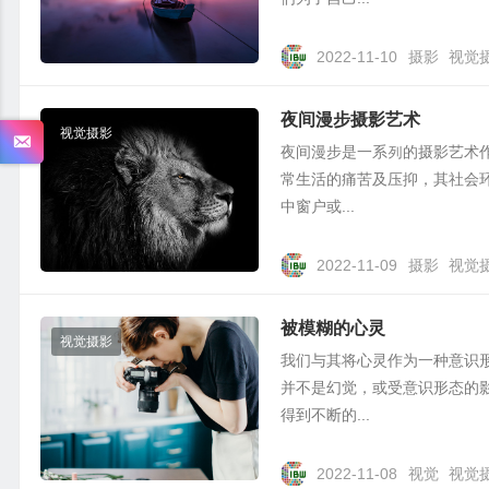
2022-11-10
摄影
视觉
夜间漫步摄影艺术
视觉摄影
夜间漫步是⼀系列的摄影艺术作
常生活的痛苦及压抑，其社会
中窗户或...
2022-11-09
摄影
视觉
被模糊的心灵
视觉摄影
我们与其将心灵作为一种意识
并不是幻觉，或受意识形态的
得到不断的...
2022-11-08
视觉
视觉