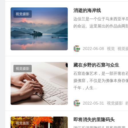
消逝的海岸线
视觉摄影
边佳兰是⼀个位于⻢来⻄亚半岛
的命运。这里展出的作品由两部分组
2022-06-08
视觉
视觉
藏在乡野的石窟与众生
视觉摄影
石窟造像艺术，是一部开凿在
摄佛窟，不仅是为佛像本身存
千年，人生...
2022-05-31
视觉摄影
即将消失的里隆码头
视觉摄影