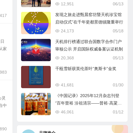
12,951
06/13
发现之旅走进甄晨窑坊暨天机珍宝馆
,417
启动仪式”在千年瓷都景德镇隆重举行
24,173
05/18
中日
天机排行榜通过联合国数字合作门户
从家
审核公示 开启国际权威备案认证机制
20,368
05/13
千瓯雪斩获英伦茶叶”奥斯卡”金奖
,983
41,681
01/30
《中国记录》2025年12月杂志刊登
心灵
“百年晉裕 汾祖清宗——晉裕·高粱穗
当中
商标品牌及晉裕汾酒公司”
46,061
01/12
,890