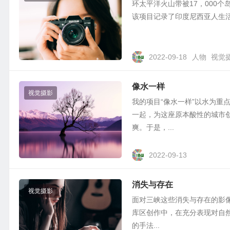
环太平洋火山带被17，000个
该项目记录了印度尼西亚人生
2022-09-18
人物
视觉
像水一样
视觉摄影
我的项目“像水一样”以水为重
一起，为这座原本酸性的城市
爽。于是，...
2022-09-13
消失与存在
视觉摄影
面对三峡这些消失与存在的影像
库区创作中，在充分表现对自
的手法...