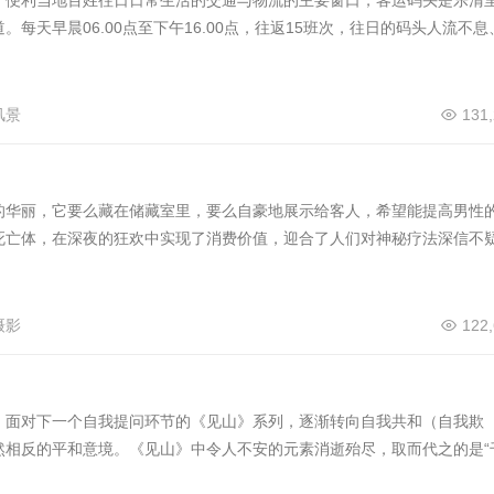
，便利当地百姓往日日常生活的交通与物流的主要窗口，客运码头是乐清
每天早晨06.00点至下午16.00点，往返15班次，往日的码头人流不息
风景
131
的华丽，它要么藏在储藏室里，要么自豪地展示给客人，希望能提高男性
死亡体，在深夜的狂欢中实现了消费价值，迎合了人们对神秘疗法深信不
摄影
122
，面对下一个自我提问环节的《见山》系列，逐渐转向自我共和（自我欺
然相反的平和意境。《见山》中令人不安的元素消逝殆尽，取而代之的是“