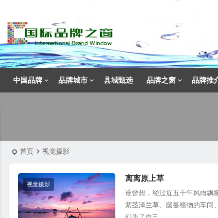
中国品牌
品牌城市
县域甄选
品牌之窗
品牌推
首页
视觉摄影
离离原上草
视觉摄影
谁曾想，经过近五十年风雨飘
紫茎泽兰草、藤蔓植物的车间
们为了自己...