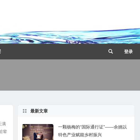
察
登录
最新文章
长满
一颗杨梅的“国际通行证”——余姚以
前辈
特色产业赋能乡村振兴