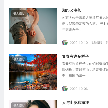
潮起又潮落
视觉摄影
的家乡位于东海之滨浙江省温
也是我魂牵梦萦的乡愁。 当
元素来自于...
2022-10-10
视觉摄影
青春有许多样子
视觉摄影
青春有许多样子，他们却选择
握钢枪，背对河山，将青春绽
宁。祖国的每一...
2022-10-06
人与山脉和海洋
视觉摄影