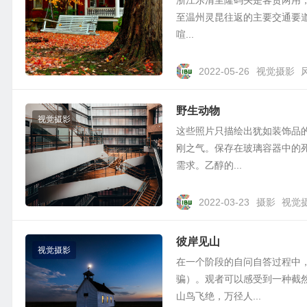
浙江乐清里隆码头是客货两用
至温州灵昆往返的主要交通要道。
喧...
2022-05-26
视觉摄影
野生动物
视觉摄影
这些照片只描绘出犹如装饰品
刚之气。保存在玻璃容器中的
需求。乙醇的...
2022-03-23
摄影
视觉
彼岸见山
视觉摄影
在一个阶段的自问自答过程中
骗）。观者可以感受到一种截
山鸟飞绝，万径人...