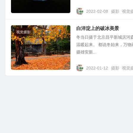
2022-02-08
摄影
视觉
白洋淀上的破冰美景
视觉摄影
冬当日摄于北京昌平新城滨河
温暖起来。 都说冬始来，万
摄雄安新...
2022-01-12
摄影
视觉