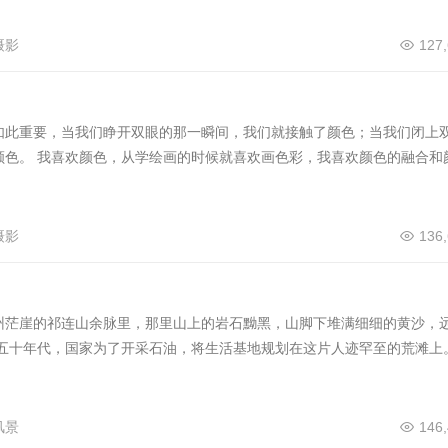
摄影
127
如此重要，当我们睁开双眼的那一瞬间，我们就接触了颜色；当我们闭上
颜色。 我喜欢颜色，从学绘画的时候就喜欢画色彩，我喜欢颜色的融合和
摄影
136
州茫崖的祁连山余脉里，那里山上的岩石黝黑，山脚下堆满细细的黄沙，
纪五十年代，国家为了开采石油，将生活基地规划在这片人迹罕至的荒滩上
风景
146