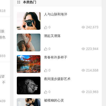
本类热门
,618
人与山脉和海洋
0
242,673
双眼
潮起又潮落
颜色
0
223,944
,693
青春有许多样子
0
214,558
远望
夜间漫步摄影艺术
。不
0
210,983
被模糊的心灵
,439