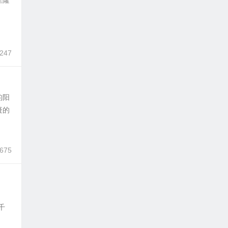
里隆
、
,247
的阳
疑的
,675
千