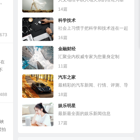
线。
础，探讨各种人文现象的地理分布
14篇
科学技术
社会上习惯于把科学和技术连在一起
,673
16篇
金融财经
汇聚业内权威专家为您量身定制
合在
11篇
不
汽车之家
最精彩的汽车新闻、行情、评测、导
购
,488
18篇
娱乐明星
最新最全面的娱乐新闻信息
峡
17篇
摆拍