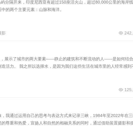
岛屿分隔开来，印度尼西亚有超过150座活火山，超过80,000公里的海岸
活中的两个主要元素：山脉和海洋。
摄影
242
点，展示了城市的两大要素——静止的建筑和不断流动的人——是如何结
创造活力。 我之所以选择水，是因为我们这些生活在城市里的人经常感到
125
，我通过运用自己的思考与表达方式来记录三峡，1984年至2022年在三
然的尊重和热爱，宣扬人和自然的相融关系的同时，通过借助装置摄影和