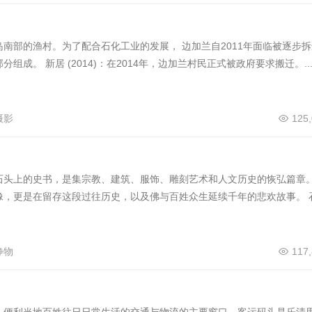
南部的渔村。为了配合⽯化⼯业的发展， 边加兰⾃2011年⾯临被逐步拆
成。 新居 (2014)：在2014年，边加兰村⺠正式被政府要求搬迁。..
摄影
125
石头上的史书，是集宗教、建筑、服饰、雕刻艺术和人文历史的恢弘篇章
像，更是在留存这段过往历史，以及佛与百姓众生延续千年的悲欢故事。 
静物
117