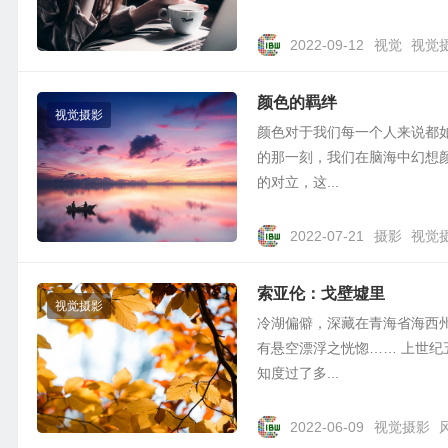
2022-09-12
视觉
视觉
颜色的羁绊
视觉摄影
颜色对于我们每一个人来说都
的那一刻，我们在脑海中幻想
的对立，这...
2022-07-21
摄影
视觉
索亚伦：戈壁墟里
视觉摄影
冷湖偏僻，深藏在青海省海西
有悬空漂浮之恍惚…… 上世
知度过了多...
2022-06-09
视觉摄影