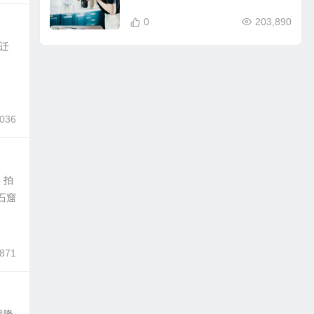
0
203,890
迁
.
,036
。拍
石窟
,871