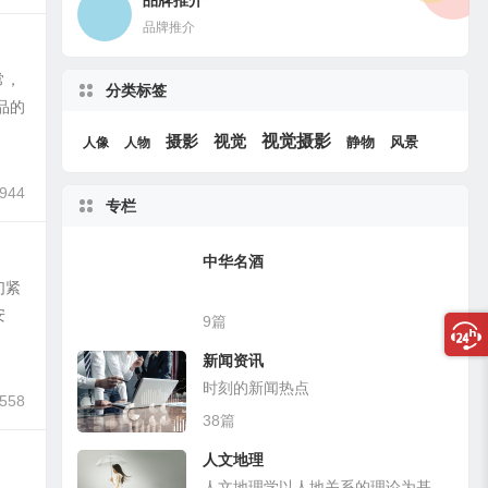
品牌推介
品牌推介
常，
分类标签
品的
视觉摄影
摄影
视觉
静物
风景
人像
人物
,944
专栏
中华名酒
们紧
安
9篇
新闻资讯
时刻的新闻热点
,558
38篇
人文地理
人文地理学以人地关系的理论为基