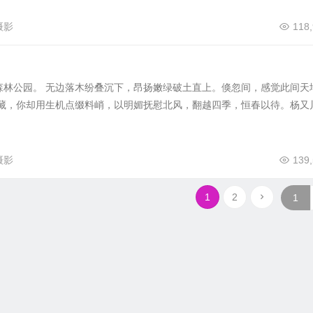
摄影
118
森林公园。 无边落木纷叠沉下，昂扬嫩绿破土直上。倏忽间，感觉此间天
物藏，你却用生机点缀料峭，以明媚抚慰北风，翻越四季，恒春以待。杨又
摄影
139
1
2