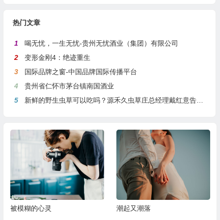
热门文章
1
喝无忧，一生无忧-贵州无忧酒业（集团）有限公司
2
变形金刚4：绝迹重生
3
国际品牌之窗-中国品牌国际传播平台
4
贵州省仁怀市茅台镇南国酒业
5
新鲜的野生虫草可以吃吗？源禾久虫草庄总经理戴红意告诉你
被模糊的心灵
潮起又潮落