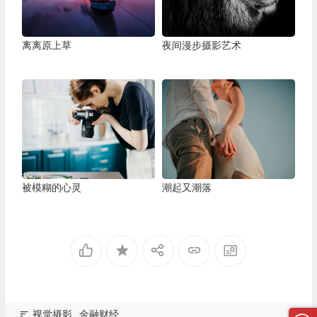
离离原上草
夜间漫步摄影艺术
被模糊的心灵
潮起又潮落
视觉摄影
金融财经