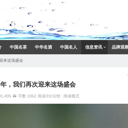
介
中国名茶
中华名酒
中国名人
信息资讯
品牌观
次迎来这场盛会
隔一年，我们再次迎来这场盛会
01,495
字数 1062
阅读3分32秒
阅读模式