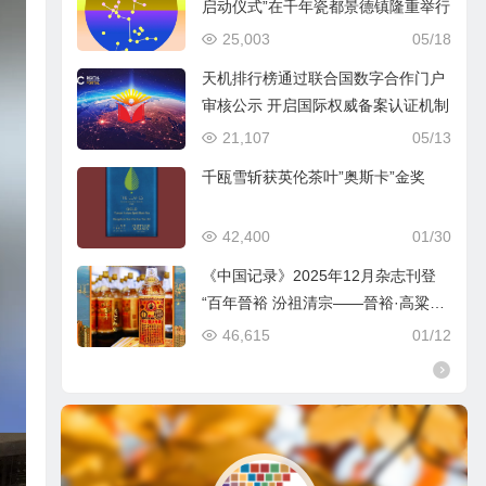
启动仪式”在千年瓷都景德镇隆重举行
25,003
05/18
天机排行榜通过联合国数字合作门户
审核公示 开启国际权威备案认证机制
21,107
05/13
千瓯雪斩获英伦茶叶”奥斯卡”金奖
42,400
01/30
《中国记录》2025年12月杂志刊登
“百年晉裕 汾祖清宗——晉裕·高粱穗
商标品牌及晉裕汾酒公司”
46,615
01/12