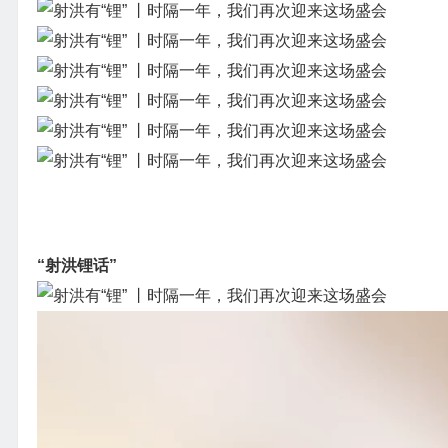
“射洪锂话”
视
频
播
放
器