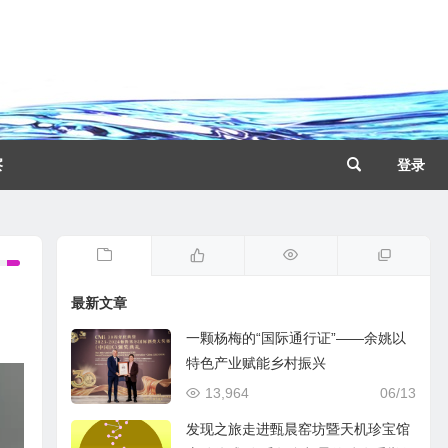
察
登录
最新文章
一颗杨梅的“国际通行证”——余姚以
特色产业赋能乡村振兴
13,964
06/13
发现之旅走进甄晨窑坊暨天机珍宝馆