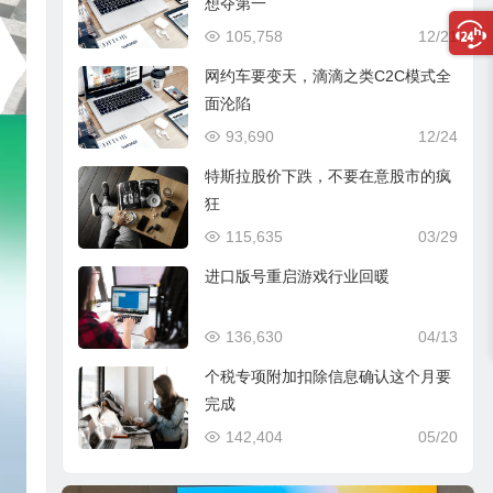
想夺第一
105,758
12/21
网约车要变天，滴滴之类C2C模式全
面沦陷
93,690
12/24
特斯拉股价下跌，不要在意股市的疯
狂
115,635
03/29
进口版号重启游戏行业回暖
136,630
04/13
个税专项附加扣除信息确认这个月要
完成
142,404
05/20