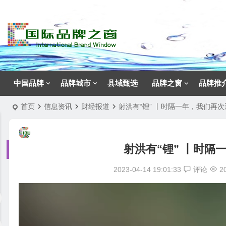
中国品牌
品牌城市
县域甄选
品牌之窗
品牌推
首页
信息资讯
财经报道
射洪有“锂” 丨时隔一年，我们再
射洪有“锂” 丨时
2023-04-14 19:01:33
评论
2
视
频
播