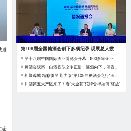
第108届全国糖酒会创下多项纪录 观展总人数近39万人次
诚邀
第十八届中国国际酒业博览会开幕，800多家企业参加
糖酒会观察丨白酒香型之争正酣：酱酒向下，清香向上，小众香型崛起
相聚蓉城 精彩纷呈|斯力泰“第108届糖酒会之行”圆满结束
川酒第五大产区来了！看“大金花”沱牌舍得如何“绽放”
生态