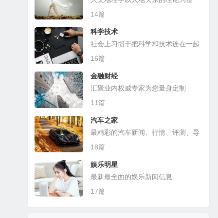
础，探讨各种人文现象的地理分布
14篇
科学技术
社会上习惯于把科学和技术连在一起
16篇
金融财经
汇聚业内权威专家为您量身定制
11篇
汽车之家
最精彩的汽车新闻、行情、评测、导
购
18篇
娱乐明星
最新最全面的娱乐新闻信息
17篇