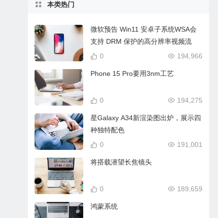
本类热门
微软预告 Win11 安卓子系统WSA会
支持 DRM 保护的高分辨率视频流
0
194,966
Phone 15 Pro要用3nm工艺
0
194,275
星Galaxy A34新渲染图出炉，展示四
种独特配色
0
191,001
将搭载潜望长焦镜头
0
189,659
鸿蒙系统