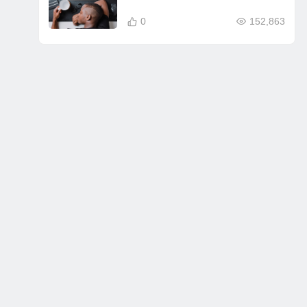
0
152,863