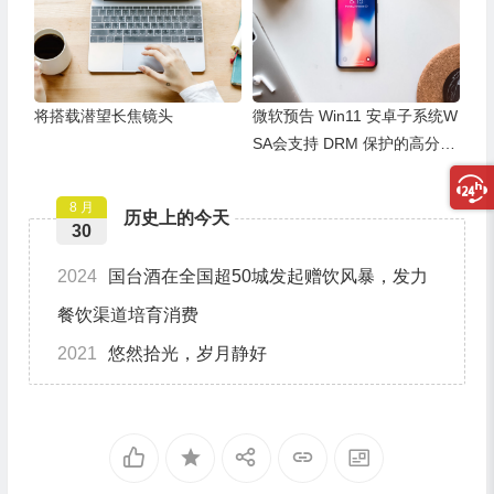
将搭载潜望长焦镜头
微软预告 Win11 安卓子系统W
SA会支持 DRM 保护的高分辨
率视频流
8 月
历史上的今天
30
2024
国台酒在全国超50城发起赠饮风暴，发力
餐饮渠道培育消费
2021
悠然拾光，岁月静好