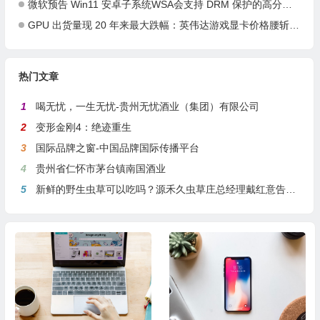
微软预告 Win11 安卓子系统WSA会支持 DRM 保护的高分辨率视频流
GPU 出货量现 20 年来最大跌幅：英伟达游戏显卡价格腰斩，AMD 仍在观望
热门文章
1
喝无忧，一生无忧-贵州无忧酒业（集团）有限公司
2
变形金刚4：绝迹重生
3
国际品牌之窗-中国品牌国际传播平台
4
贵州省仁怀市茅台镇南国酒业
5
新鲜的野生虫草可以吃吗？源禾久虫草庄总经理戴红意告诉你