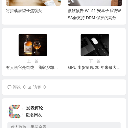
将搭载潜望长焦镜头
微软预告 Win11 安卓子系统W
SA会支持 DRM 保护的高分辨
率视频流
上一篇
下一篇
有人说它是馄饨，我家乡却叫它猫耳饺子，今日立冬就吃它了
GPU 出货量现 20 年来最大跌幅：英伟达游戏显卡价格腰斩，AMD 仍在观望
0
0
评论
访客
发表评论
匿名网友