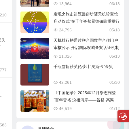
13,964
06/13
发现之旅走进甄晨窑坊暨天机珍宝馆
,210
启动仪式”在千年瓷都景德镇隆重举行
24,795
05/18
损失
天机排行榜通过联合国数字合作门户
下
审核公示 开启国际权威备案认证机制
21,026
05/13
千瓯雪斩获英伦茶叶”奥斯卡”金奖
,777
42,261
01/30
《中国记录》2025年12月杂志刊登
和。
“百年晉裕 汾祖清宗——晉裕·高粱穗
商标品牌及晉裕汾酒公司”
46,519
01/12
,583