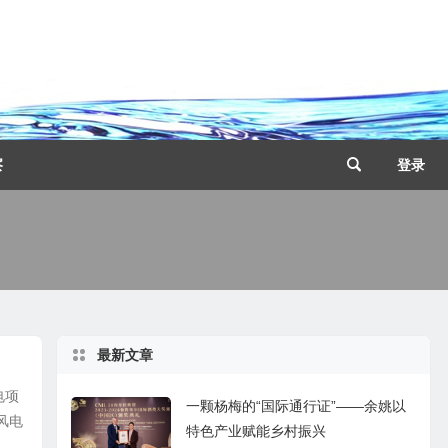
察
登录
最新文章
电项
一颗杨梅的“国际通行证”——余姚以
风电
特色产业赋能乡村振兴