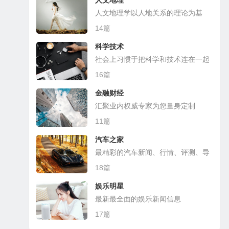
人文地理
人文地理学以人地关系的理论为基
础，探讨各种人文现象的地理分布
14篇
科学技术
社会上习惯于把科学和技术连在一起
16篇
金融财经
汇聚业内权威专家为您量身定制
11篇
汽车之家
最精彩的汽车新闻、行情、评测、导
购
18篇
娱乐明星
最新最全面的娱乐新闻信息
17篇