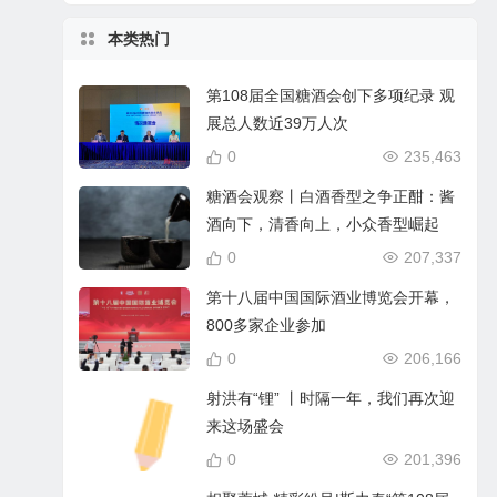
本类热门
第108届全国糖酒会创下多项纪录 观
展总人数近39万人次
0
235,463
糖酒会观察丨白酒香型之争正酣：酱
酒向下，清香向上，小众香型崛起
0
207,337
第十八届中国国际酒业博览会开幕，
800多家企业参加
0
206,166
射洪有“锂” 丨时隔一年，我们再次迎
来这场盛会
0
201,396