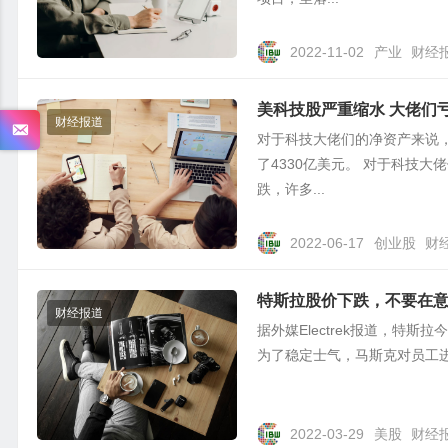
2022-11-02
产业
财经
美科技股严重缩水 大佬们
财经报道
对于科技大佬们的净资产来说
了4330亿美元。 对于科技
跌，许多...
2022-06-17
创业股
财
特斯拉股价下跌，不要在
财经报道
据外媒Electrek报道，特
为了稳定士气，马斯克对员工进行
2022-03-29
美股
财经