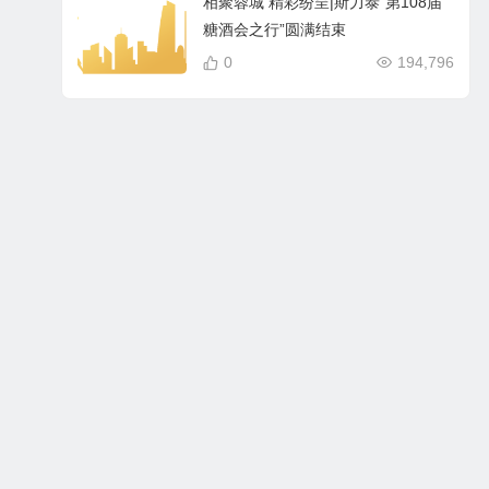
相聚蓉城 精彩纷呈|斯力泰“第108届
糖酒会之行”圆满结束
0
194,796