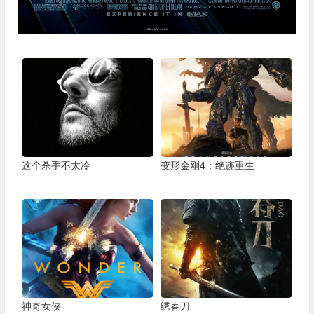
这个杀手不太冷
变形金刚4：绝迹重生
神奇女侠
绣春刀