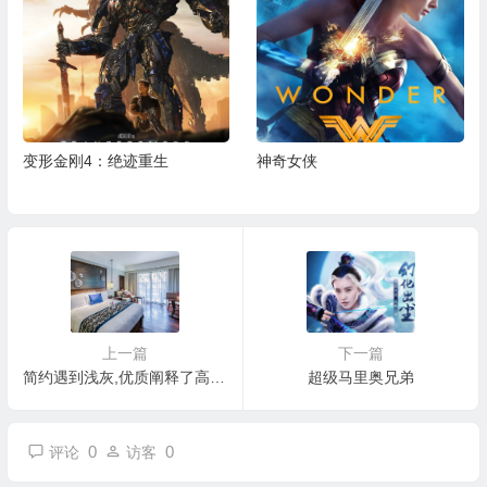
神奇女侠
绣春刀
上一篇
下一篇
简约遇到浅灰,优质阐释了高品位
超级马里奥兄弟
0
0
评论
访客