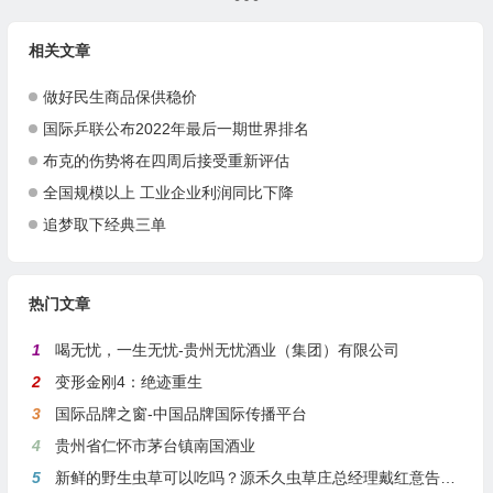
相关文章
做好民生商品保供稳价
国际乒联公布2022年最后一期世界排名
布克的伤势将在四周后接受重新评估
全国规模以上 工业企业利润同比下降
追梦取下经典三单
热门文章
1
喝无忧，一生无忧-贵州无忧酒业（集团）有限公司
2
变形金刚4：绝迹重生
3
国际品牌之窗-中国品牌国际传播平台
4
贵州省仁怀市茅台镇南国酒业
5
新鲜的野生虫草可以吃吗？源禾久虫草庄总经理戴红意告诉你