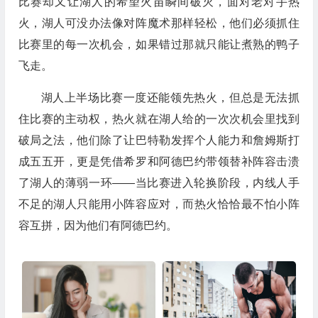
比赛却又让湖人的希望火苗瞬间破灭，面对老对手热
火，湖人可没办法像对阵魔术那样轻松，他们必须抓住
比赛里的每一次机会，如果错过那就只能让煮熟的鸭子
飞走。
湖人上半场比赛一度还能领先热火，但总是无法抓
住比赛的主动权，热火就在湖人给的一次次机会里找到
破局之法，他们除了让巴特勒发挥个人能力和詹姆斯打
成五五开，更是凭借希罗和阿德巴约带领替补阵容击溃
了湖人的薄弱一环——当比赛进入轮换阶段，内线人手
不足的湖人只能用小阵容应对，而热火恰恰最不怕小阵
容互拼，因为他们有阿德巴约。