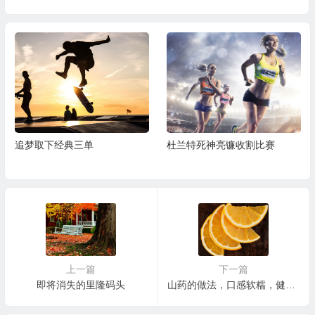
追梦取下经典三单
杜兰特死神亮镰收割比赛
上一篇
下一篇
即将消失的里隆码头
山药的做法，口感软糯，健脾养胃