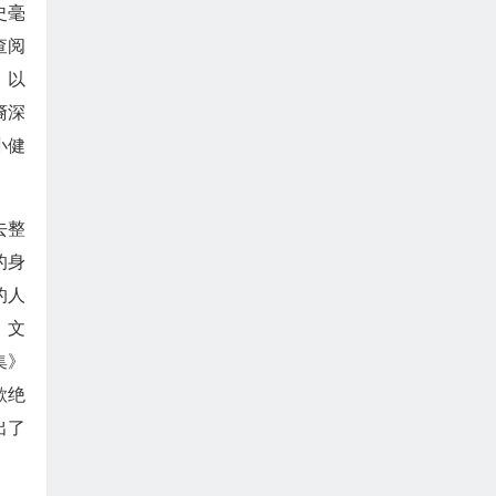
史毫
查阅
》以
裔深
小健
去整
的身
的人
》文
集》
欲绝
出了