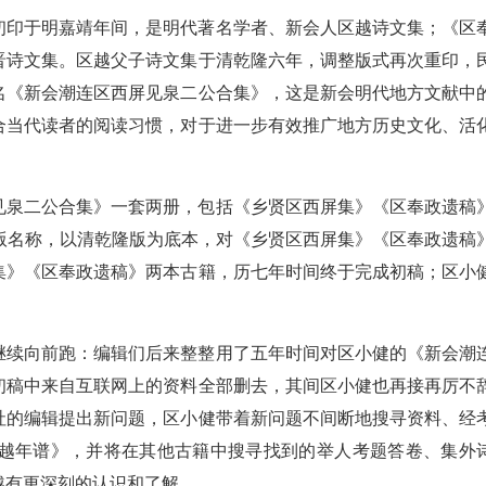
初印于明嘉靖年间，是明代著名学者、新会人区越诗文集；《区
晋诗文集。区越父子诗文集于清乾隆六年，调整版式再次重印，
名《新会潮连区西屏见泉二公合集》，这是新会明代地方文献中
合当代读者的阅读习惯，对于进一步有效推广地方历史文化、活
见泉二公合集》一套两册，包括《乡贤区西屏集》《区奉政遗稿
版名称，以清乾隆版为底本，对《乡贤区西屏集》《区奉政遗稿
集》《区奉政遗稿》两本古籍，历七年时间终于完成初稿；区小
继续向前跑：编辑们后来整整用了五年时间对区小健的《新会潮
初稿中来自互联网上的资料全部删去，其间区小健也再接再厉不
社的编辑提出新问题，区小健带着新问题不间断地搜寻资料、经
越年谱》，并将在其他古籍中搜寻找到的举人考题答卷、集外
越有更深刻的认识和了解。