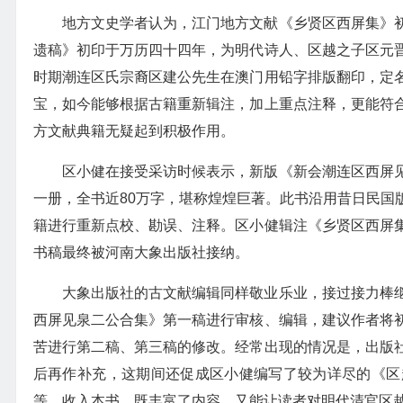
地方文史学者认为，江门地方文献《乡贤区西屏集》
遗稿》初印于万历四十四年，为明代诗人、区越之子区元
时期潮连区氏宗裔区建公先生在澳门用铅字排版翻印，定
宝，如今能够根据古籍重新辑注，加上重点注释，更能符
方文献典籍无疑起到积极作用。
区小健在接受采访时候表示，新版《新会潮连区西屏
一册，全书近80万字，堪称煌煌巨著。此书沿用昔日民国
籍进行重新点校、勘误、注释。区小健辑注《乡贤区西屏
书稿最终被河南大象出版社接纳。
大象出版社的古文献编辑同样敬业乐业，接过接力棒
西屏见泉二公合集》第一稿进行审核、编辑，建议作者将
苦进行第二稿、第三稿的修改。经常出现的情况是，出版
后再作补充，这期间还促成区小健编写了较为详尽的《区
等，收入本书，既丰富了内容，又能让读者对明代清官区