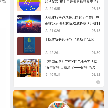
禁感
启动仪式”在千年瓷都景德镇隆重举行
24,685
05/18
天机排行榜通过联合国数字合作门户
审核公示 开启国际权威备案认证机制
21,026
05/13
千瓯雪斩获英伦茶叶”奥斯卡”金奖
42,261
01/30
《中国记录》2025年12月杂志刊登
“百年晉裕 汾祖清宗——晉裕·高粱穗
商标品牌及晉裕汾酒公司”
46,519
01/12