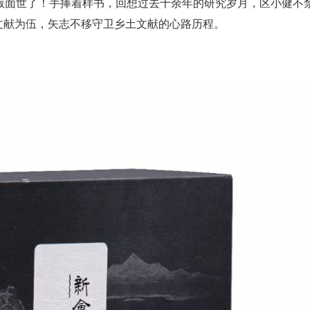
版面世了！手捧着样书，回想过去十余年的研究岁月，区小健不
文献为伍，矢志不移守卫乡土文献的心路历程。