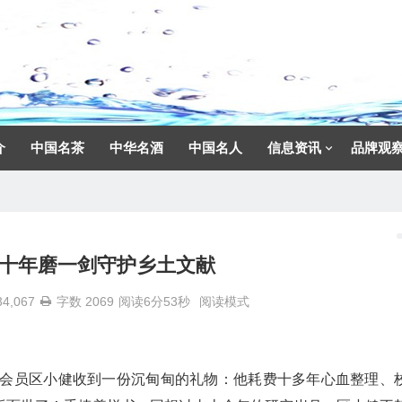
介
中国名茶
中华名酒
中国名人
信息资讯
品牌观
十年磨一剑守护乡土文献
34,067
字数 2069
阅读6分53秒
阅读模式
会员区小健收到一份沉甸甸的礼物：他耗费十多年心血整理、