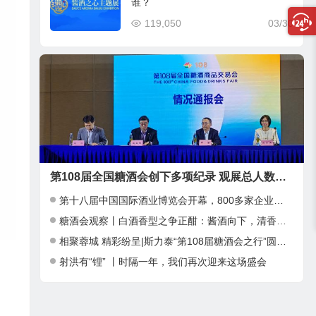
谁？
119,050
03/30
第108届全国糖酒会创下多项纪录 观展总人数近39万人次
第十八届中国国际酒业博览会开幕，800多家企业参加
糖酒会观察丨白酒香型之争正酣：酱酒向下，清香向上，小众香型崛起
相聚蓉城 精彩纷呈|斯力泰“第108届糖酒会之行”圆满结束
射洪有“锂” 丨时隔一年，我们再次迎来这场盛会