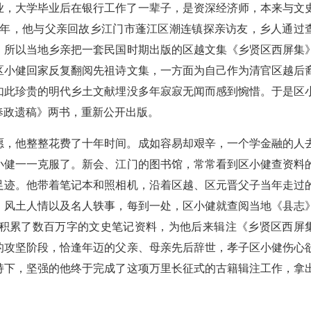
业，大学毕业后在银行工作了一辈子，是资深经济师，本来与文
6年，他与父亲回故乡江门市蓬江区潮连镇探亲访友，乡人通过
，所以当地乡亲把一套民国时期出版的区越文集《乡贤区西屏集
区小健回家反复翻阅先祖诗文集，一方面为自己作为清官区越后
如此珍贵的明代乡土文献埋没多年寂寂无闻而感到惋惜。于是区
奉政遗稿》两书，重新公开出版。
愿，他整整花费了十年时间。成如容易却艰辛，一个学金融的人
小健一一克服了。新会、江门的图书馆，常常看到区小健查资料
足迹。他带着笔记本和照相机，沿着区越、区元晋父子当年走过
、风土人情以及名人轶事，每到一处，区小健就查阅当地《县志
积累了数百万字的文史笔记资料，为他后来辑注《乡贤区西屏
的攻坚阶段，恰逢年迈的父亲、母亲先后辞世，孝子区小健伤心
持下，坚强的他终于完成了这项万里长征式的古籍辑注工作，拿