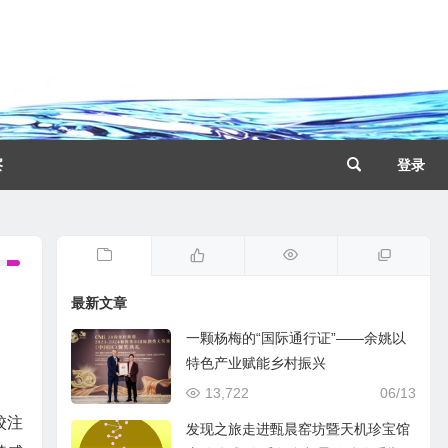
察
登录
最新文章
一颗杨梅的“国际通行证”——余姚以
特色产业赋能乡村振兴
13,722
06/13
校注
发现之旅走进甄晨窑坊暨天机珍宝馆