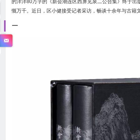
的洋洋80万字的《新会潮连区西屏见泉二公合集》终于出
慨万千。近日，区小健接受记者采访，畅谈十余年与古籍
一