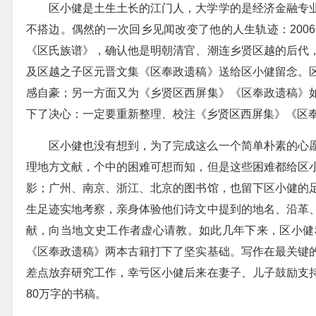
区小健是土生土长的江门人，大学学的是经济金融专
不搭边。偶然的一次回乡见闻改变了他的人生轨迹：200
《区氏族谱》，确认他是明朝清官、潮连乡贤区越的后代
及区越之子区元晋文集《区奉政遗稿》送给区小健留念。
感自豪；另一方面又为《乡贤区西屏集》《区奉政遗稿》
下了决心：一定要重新整理、校注《乡贤区西屏集》《区
区小健也没有想到，为了完成这么一个简单朴素的心
理地方文献，个中的困难可想而知，但是这些困难都给区
影；广州、南京、浙江、北京的图书馆，也留下区小健的
生足迹实地考察，亲身体验他们诗文中提到的地名、沿革
献，向当地文史工作者虚心请教。如此几年下来，区小健
《区奉政遗稿》两本古籍打下了坚实基础。写作在最关键
差点放弃研究工作，幸亏区小健后来在妻子、儿子鼓励支
80万字的书稿。