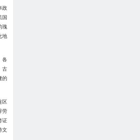
奉政
民国
的瑰
化地
》各
》古
健的
连区
辞劳
考证
诗文