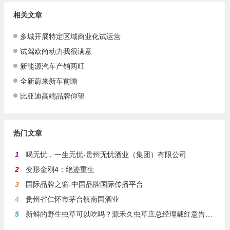
相关文章
多城开展特定区域商业化试运营
试驾欧尚动力我很满意
新能源汽车产销两旺
全新蔚来新车前瞻
比亚迪高端品牌仰望
热门文章
1
喝无忧，一生无忧-贵州无忧酒业（集团）有限公司
2
变形金刚4：绝迹重生
3
国际品牌之窗-中国品牌国际传播平台
4
贵州省仁怀市茅台镇南国酒业
5
新鲜的野生虫草可以吃吗？源禾久虫草庄总经理戴红意告诉你