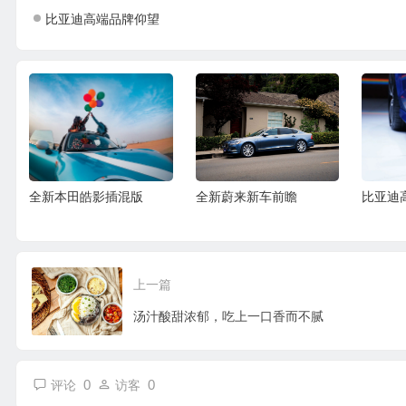
比亚迪高端品牌仰望
全新本田皓影插混版
全新蔚来新车前瞻
比亚迪
上一篇
汤汁酸甜浓郁，吃上一口香而不腻
0
0
评论
访客