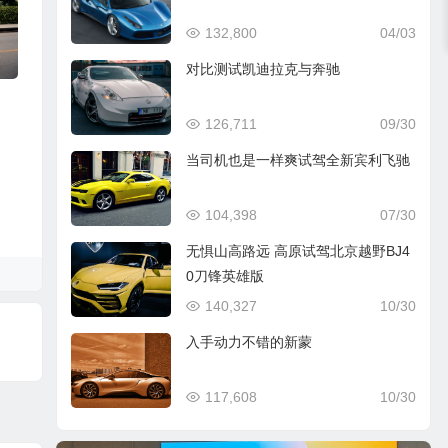
132,800
04/03
对比测试凯迪拉克与奔驰
126,711
09/30
当司机也是一样爽试驾全新宾利飞驰
104,398
07/30
无惧山高路远 高原试驾北京越野BJ4
0刀锋英雄版
140,327
10/30
入手动力不错的新蒙
117,608
10/30