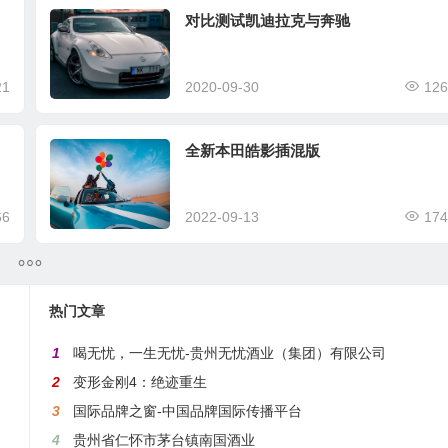
对比测试凯迪拉克与奔驰
21
2020-09-30
126
全新本田皓影插混版
66
2022-09-13
174
热门文章
1
喝无忧，一生无忧-贵州无忧酒业（集团）有限公司
2
变形金刚4：绝迹重生
3
国际品牌之窗-中国品牌国际传播平台
4
贵州省仁怀市茅台镇南国酒业