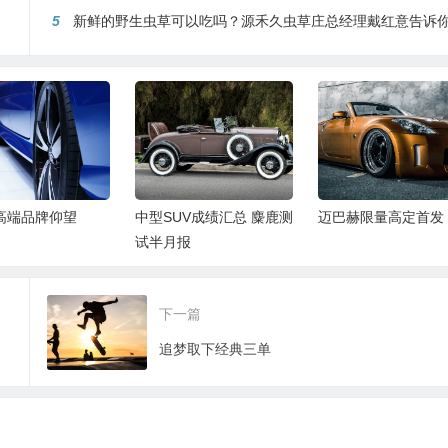
5
新鲜的野生虫草可以吃吗？源禾久虫草庄总经理戴红意告诉
高端品牌仰望
中型SUV成绩汇总 麋鹿测
迈巴赫限量高定首发
试半月报
下一篇
追梦取下经典三单