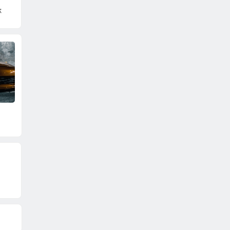
你
星越增程版动态感受
全新奔驰GLC长轴距下线
玛莎