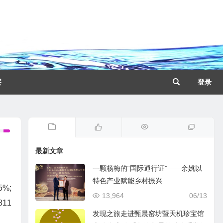
察
登录
最新文章
一颗杨梅的“国际通行证”——余姚以
特色产业赋能乡村振兴
%;
13,964
06/13
11
发现之旅走进甄晨窑坊暨天机珍宝馆