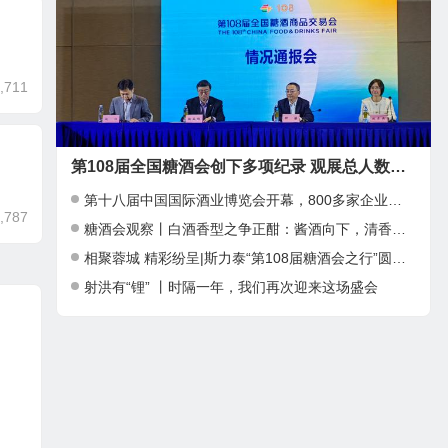
,711
第108届全国糖酒会创下多项纪录 观展总人数近39万人次
第十八届中国国际酒业博览会开幕，800多家企业参加
,787
糖酒会观察丨白酒香型之争正酣：酱酒向下，清香向上，小众香型崛起
相聚蓉城 精彩纷呈|斯力泰“第108届糖酒会之行”圆满结束
射洪有“锂” 丨时隔一年，我们再次迎来这场盛会