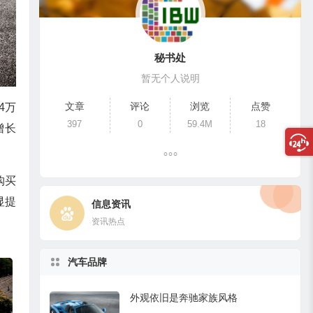
秘书处
暂无个人说明
文章
评论
浏览
点赞
4万
397
0
59.4M
18
增长
购买
显提
信息资讯
资讯热点
汽车品牌
外观依旧是奔驰家族风格