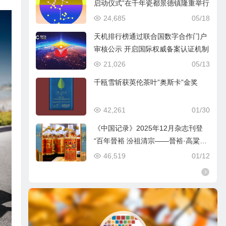
启动仪式”在千年瓷都景德镇隆重举行
24,685
05/18
天机排行榜通过联合国数字合作门户
审核公示 开启国际权威备案认证机制
21,026
05/13
千瓯雪斩获英伦茶叶”奥斯卡”金奖
42,261
01/30
《中国记录》2025年12月杂志刊登
“百年晉裕 汾祖清宗——晉裕·高粱穗
商标品牌及晉裕汾酒公司”
46,519
01/12