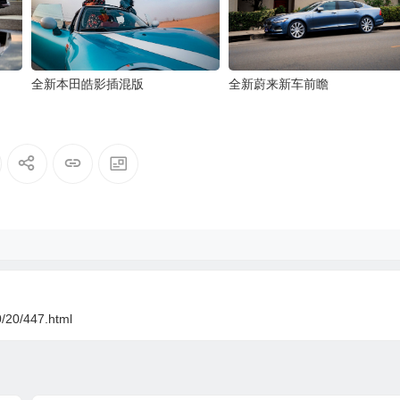
全新本田皓影插混版
全新蔚来新车前瞻
0/20/447.html