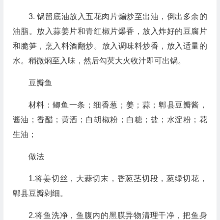
3. 锅留底油放入五花肉片煸炒至出油，倒出多余的
油脂。放入蒜姜片和青红椒片爆香，放入炸好的豆腐片
和脆笋，烹入料酒翻炒。放入调味料炒香，放入适量的
水。稍微焖至入味，然后勾芡大火收汁即可出锅。
豆瓣鱼
材料：鲫鱼一条；细香葱；姜；蒜；郫县豆瓣酱，
酱油；香醋；黄酒；白胡椒粉；白糖；盐；水淀粉；花
生油；
做法
1.将姜切丝，大蒜切末，香葱茎切段，葱绿切花，
郫县豆瓣剁细。
2.将鱼洗净，鱼腹内的黑膜异物清理干净，把鱼身