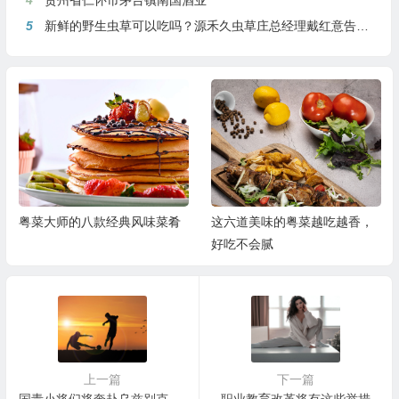
4
贵州省仁怀市茅台镇南国酒业
5
新鲜的野生虫草可以吃吗？源禾久虫草庄总经理戴红意告诉你
粤菜大师的八款经典风味菜肴
这六道美味的粤菜越吃越香，
好吃不会腻
上一篇
下一篇