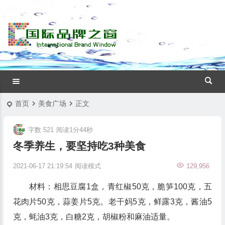
首页
美食广场
正文
字数 521
阅读1分44秒
冬季养生，要坚持吃3种美食
2021-06-17 21:19:54
阅读模式
129,956
材料：相思豆腐1盒，青红椒50克，脆笋100克，五
花肉片50克，蒜姜片5克。老干妈5克，鲜露3克，酱油5
克，蚝油3克，白糖2克，胡椒粉和麻油适量。