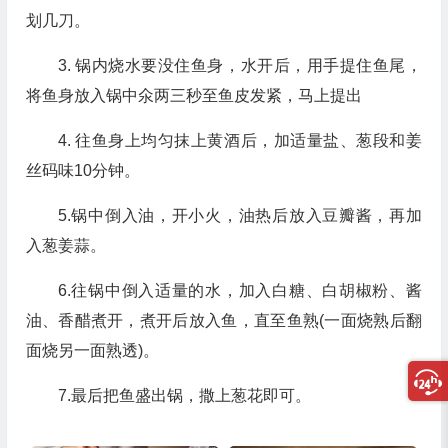
划几刀。
3. 锅内烧水要没住鱼身，水开后，用手提住鱼尾，
将鱼身放入锅中氽两三秒至鱼皮发紧，马上提出
4. 往鱼身上均匀抹上黄酒后，加适量盐、葱段和姜
丝码味10分钟。
5.锅中倒入油，开小火，油热后放入豆瓣酱，再加
入葱姜蒜。
6.往锅中倒入适量的水，加入白糖、白胡椒粉、酱
油、香醋煮开，煮开后放入鱼，直至鱼熟(一面烧熟后翻
面烧另一面熟透)。
7.最后把鱼盛出锅，撒上葱花即可。