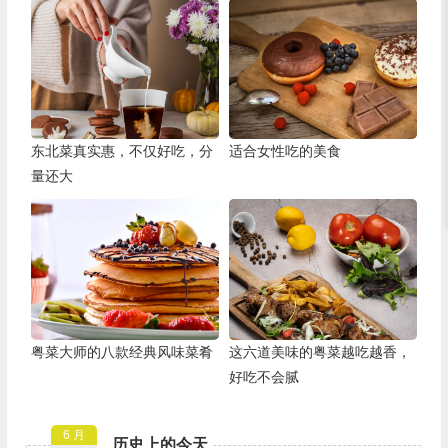
东北菜真实惠，不仅好吃，分
适合女性吃的美食
量还大
粤菜大师的八款经典风味菜肴
这六道美味的粤菜越吃越香，
好吃不会腻
6 月
历史上的今天