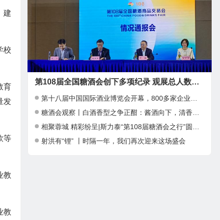
、建
学校
第108届全国糖酒会创下多项纪录 观展总人数近39万人次
教育
第十八届中国国际酒业博览会开幕，800多家企业参加
量发
糖酒会观察丨白酒香型之争正酣：酱酒向下，清香向上，小众香型崛起
相聚蓉城 精彩纷呈|斯力泰“第108届糖酒会之行”圆满结束
款等
射洪有“锂” 丨时隔一年，我们再次迎来这场盛会
业教
业教