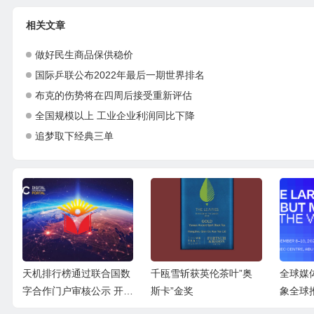
相关文章
做好民生商品保供稳价
国际乒联公布2022年最后一期世界排名
布克的伤势将在四周后接受重新评估
全国规模以上 工业企业利润同比下降
追梦取下经典三单
数
千瓯雪斩获英伦茶叶”奥
全球媒体峰会 中国品牌形
世界洪
启
斯卡”金奖
象全球推介行动
超级IP