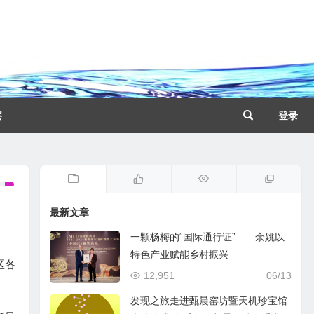
察
登录
最新文章
一颗杨梅的“国际通行证”——余姚以
特色产业赋能乡村振兴
区各
12,951
06/13
发现之旅走进甄晨窑坊暨天机珍宝馆