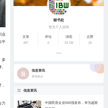
秘书处
暂无个人说明
职业
文章
评论
浏览
点赞
集中
397
0
59.2M
18
、多
择、
信息资讯
资讯热点
计，
信息资讯
中国民营企业500强发布，华为超联
会力