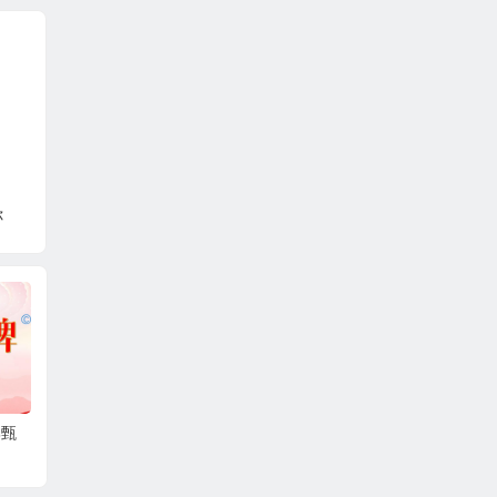
你
校与
神思汉方茶在第二届国际
茶博士控股携手景东彝族
第四
战略
健康发展大会荣获大奖
自治县，签署脱咖技术合
赛
武术文
作协议，共绘茶产业新篇