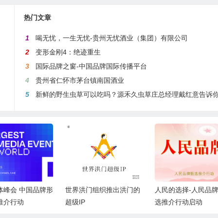
热门文章
1
喝无忧，一生无忧-贵州无忧酒业（集团）有限公司
2
变形金刚4：绝迹重生
3
国际品牌之窗-中国品牌国际传播平台
4
贵州省仁怀市茅台镇南国酒业
5
新鲜的野生虫草可以吃吗？源禾久虫草庄总经理戴红意告诉
门组织推出洪门的
人民的选择-人民品牌甄
登封市少室山武术学
选推介行动启动
中国记录通讯社签订
合作协议 共推少林