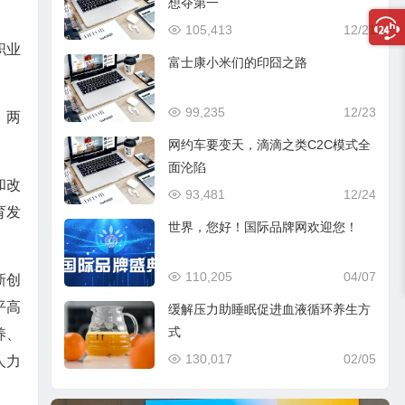
想夺第一
。
105,413
12/21
职业
富士康小米们的印囧之路
99,235
12/23
、两
网约车要变天，滴滴之类C2C模式全
面沦陷
和改
93,481
12/24
育发
世界，您好！国际品牌网欢迎您！
110,205
04/07
新创
平高
缓解压力助睡眠促进血液循环养生方
式
养、
130,017
02/05
人力