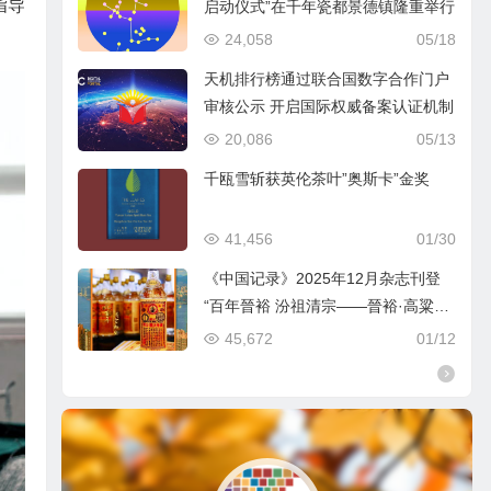
指导
启动仪式”在千年瓷都景德镇隆重举行
24,058
05/18
天机排行榜通过联合国数字合作门户
审核公示 开启国际权威备案认证机制
20,086
05/13
千瓯雪斩获英伦茶叶”奥斯卡”金奖
41,456
01/30
《中国记录》2025年12月杂志刊登
“百年晉裕 汾祖清宗——晉裕·高粱穗
商标品牌及晉裕汾酒公司”
45,672
01/12