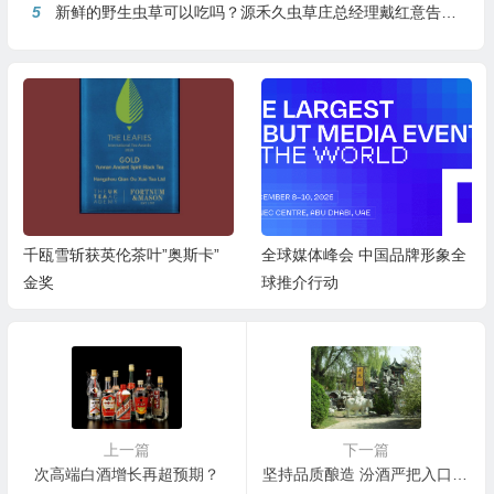
5
新鲜的野生虫草可以吃吗？源禾久虫草庄总经理戴红意告诉你
千瓯雪斩获英伦茶叶”奥斯卡”
全球媒体峰会 中国品牌形象全
金奖
球推介行动
上一篇
下一篇
次高端白酒增长再超预期？
坚持品质酿造 汾酒严把入口安全关