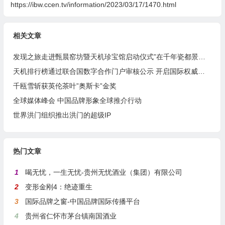
https://ibw.ccen.tv/information/2023/03/17/1470.html
相关文章
发现之旅走进甄晨窑坊暨天机珍宝馆启动仪式”在千年瓷都景德镇隆重举行
天机排行榜通过联合国数字合作门户审核公示 开启国际权威备案认证机制
千瓯雪斩获英伦茶叶”奥斯卡”金奖
全球媒体峰会 中国品牌形象全球推介行动
世界洪门组织推出洪门的超级IP
热门文章
1
喝无忧，一生无忧-贵州无忧酒业（集团）有限公司
2
变形金刚4：绝迹重生
3
国际品牌之窗-中国品牌国际传播平台
4
贵州省仁怀市茅台镇南国酒业