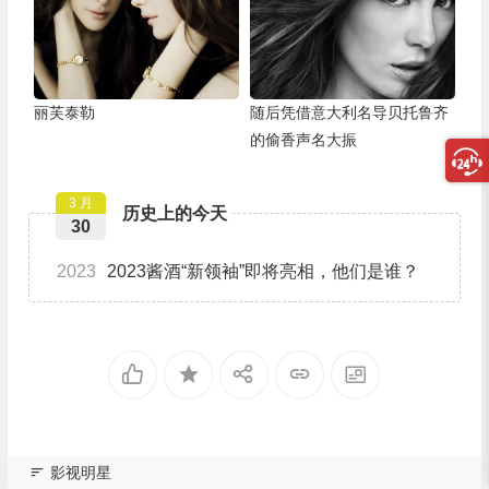
丽芙泰勒
随后凭借意大利名导贝托鲁齐
的偷香声名大振
3 月
历史上的今天
30
2023
2023酱酒“新领袖”即将亮相，他们是谁？
影视明星