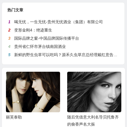
热门文章
1
喝无忧，一生无忧-贵州无忧酒业（集团）有限公司
2
变形金刚4：绝迹重生
3
国际品牌之窗-中国品牌国际传播平台
4
贵州省仁怀市茅台镇南国酒业
5
新鲜的野生虫草可以吃吗？源禾久虫草庄总经理戴红意告诉你
丽芙泰勒
随后凭借意大利名导贝托鲁齐
的偷香声名大振