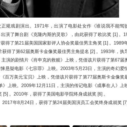
次正规戏剧演出。1971年，出演了电影处女作《谁说我不能驾
出演了舞台剧《克隆内斯的灵歌》，由此获得了欧比奖 [1] 。19
了第21届美国国家影评人协会奖最佳男主角奖 [1] 。1989年
得了第62届奥斯卡金像奖最佳男主角提名 [2] 。1993年，执
日，主演的剧情片《肖申克的救赎》上映，凭借该片获得了第67届
演的惊悚悬疑电影《七宗罪》上映。2003年5月23日，主演的奇幻爱
情片《百万美元宝贝》上映，凭借该片获得了第77届奥斯卡金像奖
愿清单》上映。2009年12月11日，主演的传记电影《成事在人》上
] 。2010年，获得了美国电影学院终身成就奖 [6] 。
017年8月24日，获得了第24届美国演员工会奖终身成就奖 [7]