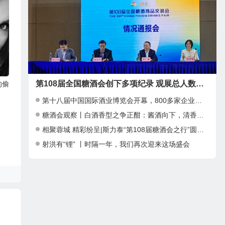
第108届全国糖酒会创下多项纪录 观展总人数近39万人次
的偷
第十八届中国国际酒业博览会开幕，800多家企业参加
糖酒会观察丨白酒香型之争正酣：酱酒向下，清香向上，小众香型崛起
相聚蓉城 精彩纷呈|斯力泰“第108届糖酒会之行”圆满结束
射洪有“锂” 丨时隔一年，我们再次迎来这场盛会