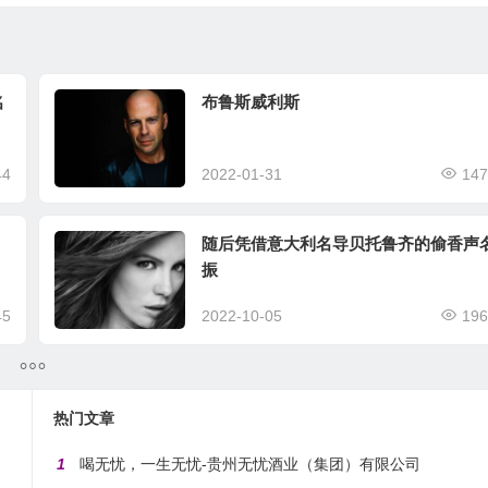
名
布鲁斯威利斯
44
2022-01-31
147
随后凭借意大利名导贝托鲁齐的偷香声
振
45
2022-10-05
196
热门文章
1
喝无忧，一生无忧-贵州无忧酒业（集团）有限公司