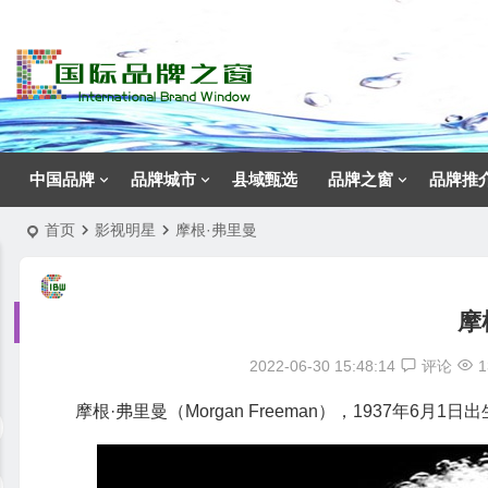
中国品牌
品牌城市
县域甄选
品牌之窗
品牌推
首页
影视明星
摩根·弗里曼
摩
2022-06-30 15:48:14
评论
1
摩根·弗里曼（Morgan Freeman），1937年