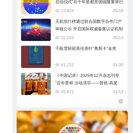
启动仪式”在千年瓷都景德镇隆重举行
23,824
05/18
天机排行榜通过联合国数字合作门户
审核公示 开启国际权威备案认证机制
20,033
05/13
千瓯雪斩获英伦茶叶”奥斯卡”金奖
41,222
01/30
《中国记录》2025年12月杂志刊登
“百年晉裕 汾祖清宗——晉裕·高粱穗
商标品牌及晉裕汾酒公司”
45,672
01/12