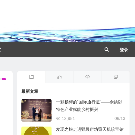
察
登录
最新文章
一颗杨梅的“国际通行证”——余姚以
特色产业赋能乡村振兴
12,951
06/13
发现之旅走进甄晨窑坊暨天机珍宝馆