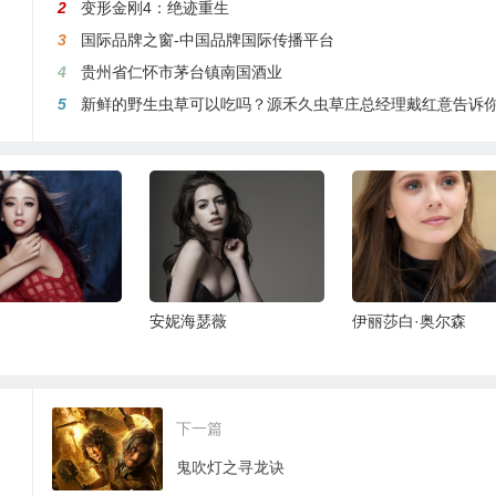
2
变形金刚4：绝迹重生
3
国际品牌之窗-中国品牌国际传播平台
4
贵州省仁怀市茅台镇南国酒业
5
新鲜的野生虫草可以吃吗？源禾久虫草庄总经理戴红意告诉
瑟薇
伊丽莎白·奥尔森
西尔维斯特·史泰龙
下一篇
鬼吹灯之寻龙诀