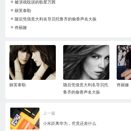
被演戏耽误的歌星万茜
丽芙泰勒
随后凭借意大利名导贝托鲁齐的偷香声名大振
佟丽娅
随后凭借意大利名导贝托
佟丽娅
安妮海
鲁齐的偷香声名大振
上一篇
小米距离华为，究竟还差什么