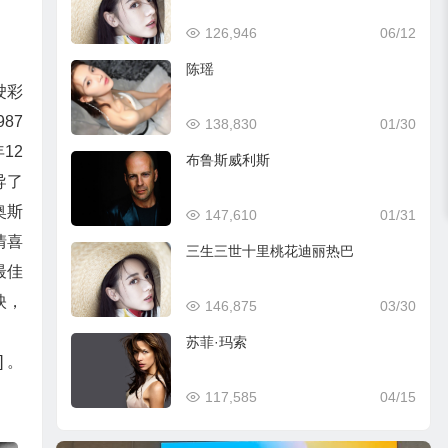
126,946
06/12
陈瑶
驶彩
87
138,830
01/30
12
布鲁斯威利斯
导了
奥斯
147,610
01/31
情喜
三生三世十里桃花迪丽热巴
最佳
映，
146,875
03/30
苏菲·玛索
 。
117,585
04/15