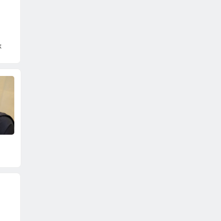
你
张子萱
苏菲·玛索
电
视