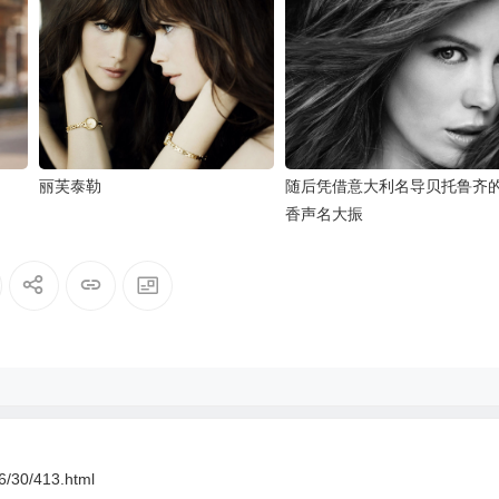
丽芙泰勒
随后凭借意大利名导贝托鲁齐
香声名大振
06/30/413.html