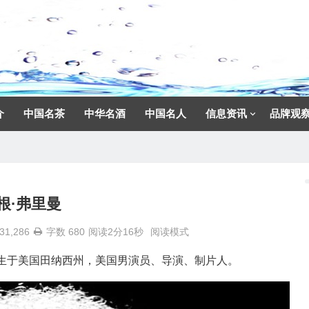
介
中国名茶
中华名酒
中国名人
信息资讯
品牌观
根·弗里曼
31,286
字数 680
阅读2分16秒
阅读模式
6月1日出生于美国田纳西州，美国男演员、导演、制片人。