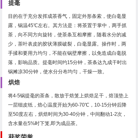
提毫
目的在于充分发挥成茶香气，固定外形条索，使白毫显
露，锅温45℃左右。其方法是：将茶置于掌中，两手抓
茶，向不同方向旋转，使茶条互相摩擦，随着水分的减
少，茶叶表皮的胶状薄膜破裂，白毫显露。操作时，两
手揉和要用力均匀，不能在锅壁摩擦，以免造成白毫脱
落，影响品质。提毫时间约15分钟，茶条达九成干时出
锅摊凉30分钟，使水分分布均匀，干燥一致。
烘焙
将4-5锅提毫的茶条，散放于焙笼上烘焙足干，焙顶垫上
一层细皮纸，焙心温度开始为60-70℃，10-15分钟后降
至50度左右，烘焙时间为30-40分钟，中间翻动1-2次，
含水量在5%时下笼,即为成品茶。
获奖荣誉