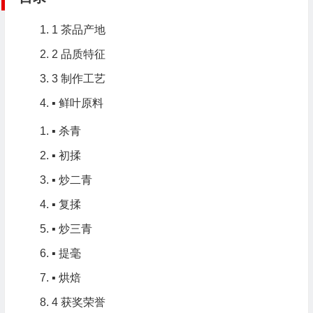
1
茶品产地
2
品质特征
3
制作工艺
▪
鲜叶原料
▪
杀青
▪
初揉
▪
炒二青
▪
复揉
▪
炒三青
▪
提毫
▪
烘焙
4
获奖荣誉