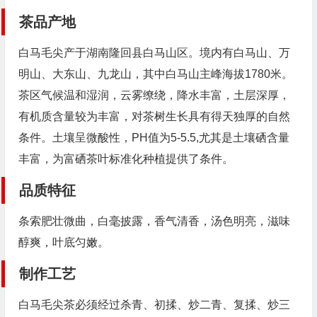
茶品产地
白马毛尖产于湖南
隆回县
白马山区。境内有白马山、万
明山、大东山、九龙山，其中白马山主峰海拔1780米。
茶区气候温和湿润，云雾缭绕，降水丰富，土层深厚，
有机质含量较为丰富，对茶树生长具有得天独厚的自然
条件。土壤呈微酸性，PH值为5-5.5,尤其是土壤硒含量
丰富，为富硒茶叶标准化种植提供了条件。
品质特征
条索
肥壮
微曲，白毫披露，香气清香，汤色明亮，滋味
醇爽，叶底匀嫩。
制作工艺
白马毛尖茶必须经过杀青、初揉、炒二青、复揉、炒三