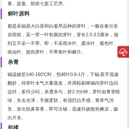
青、提毫、烘焙七套工艺序。
鲜叶原料
都是采
福鼎大白茶
和
白毫早
品种的芽叶，一般在春分至
谷雨前，采一芽一叶初展的芽叶，芽长2.5-3.5厘米，做
到五不采一不带。即：不采雨水叶、露水叶、紫色叶、
病虫叶、损伤芽叶；不带鱼叶和鳞片。
杀青
锅温烧至140-160℃时，投鲜叶0.8-1斤，下锅,双手迅速
翻炒，待芽叶水气大量蒸发，并用棕刷将锅内芽叶边闷
边抖，多抖少闷，杀透杀匀，炒2-3分钟，芽叶由青变暗
绿，失去光泽，手握柔软，有强烈沾手感，青草气消
失，发出悦鼻茶香，即可出锅，迅速抖扬散热摊凉，簸
出片末。
初揉