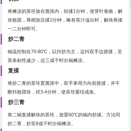
将摊凉的
茶坯
放在篾筛内，轻揉1分钟，使芽叶卷曲，解
块散团，再稍加压揉2分钟，略有茶汁溢出时，解块再揉
一二分钟即可。
炒二青
锅温控制在70-80℃，以抖炒为主，边抖双手边搓揉，至
茶条粘性减少，达三成干时出锅摊凉。
复揉
将炒二青的茶坯置篾筛中，双手掌用力向前搓揉，并不
断抖散团块，经3-4分钟，使茶坯紧结成条。
炒三青
将二锅复揉解块的
茶坯
，放置60℃的锅内炒揉。方法同
炒二青，炒至8成干时出锅摊凉。