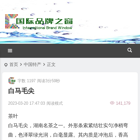
首页
中国特产
正文
字数 1197
阅读3分59秒
白马毛尖
2023-03-20 17:47:03
阅读模式
141,179
茶叶
白马毛尖，
湖南
名茶之一。外形条索紧结壮实匀净稍弯
曲，色泽翠绿光润，白毫显露。其内质是冲泡后，香高