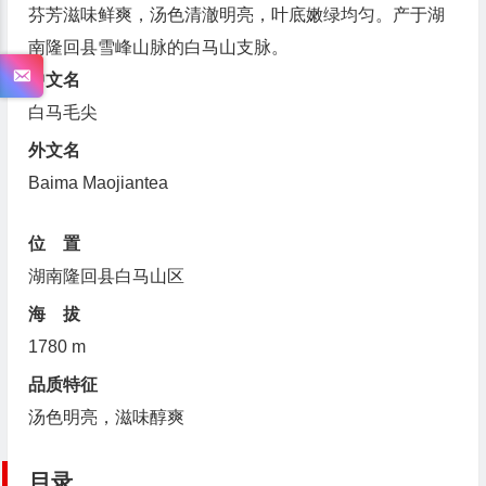
芬芳滋味鲜爽，汤色清澈明亮，叶底嫩绿均匀。产于湖
南
隆回县
雪峰山脉
的
白马山
支脉。
中文名
白马毛尖
外文名
Baima Maojian
tea
位 置
湖南
隆回县
白马山区
海 拔
1780 m
品质特征
汤色明亮，滋味醇爽
目录