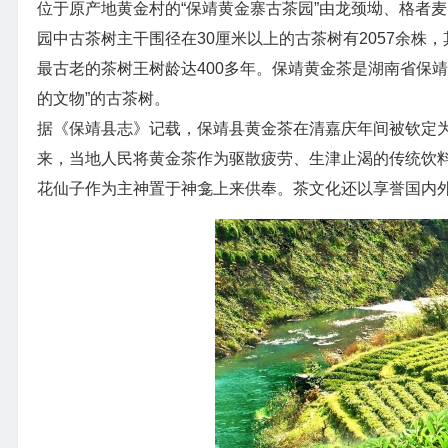
位于原产地黄金村的“保靖黄金寨古茶园”由龙颈坳、格者
园中古茶树主干围径在30厘米以上的古茶树有2057余株，其
最古老的茶树王树龄达400多年。保靖黄金茶是湖南省保
的文物”的古茶树。
据《保靖县志》记载，保靖县黄金茶在清嘉庆年间被钦定为
来，当地人民将黄金茶作为驱散疲劳、生津止渴的传统饮
花仙子作为主神置于神龛上来供奉。茶文化还以享誉国内