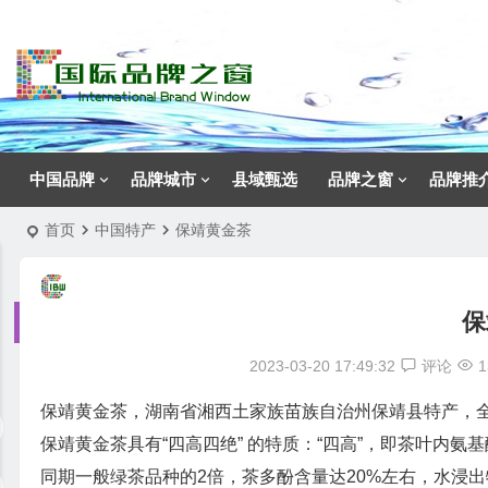
中国品牌
品牌城市
县域甄选
品牌之窗
品牌推
首页
中国特产
保靖黄金茶
保
2023-03-20 17:49:32
评论
1
保靖黄金茶，湖南省湘西土家族苗族自治州
保靖县
特产，
保靖黄金茶具有“四高四绝” 的特质：“四高”，即茶叶内氨
同期一般绿茶品种的2倍，茶多酚含量达20%左右，水浸出