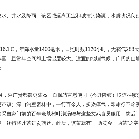
泉水、井水及降雨。该区域远离工业和城市污染源，水质状况良
.1℃，年降水量1400毫米，日照时数1120小时，无霜气288
丰富，且常年空气和土壤湿度较大。适宜的地理气候，广阔的山
础。
四月，湖广贵都御史陆杰，自保靖宣慰使司（今迁陵镇）取道往镇
葫芦镇）深山沟壑密林中，一行百余人，多染瘴气，艰难行至冷
摘采自家门前的百年老茶树叶沏汤赠与这些文武官员服用，饮后
，还特将此茶进贡朝廷。此后，该茶就有“一两黄金一两茶”之美