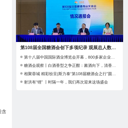
第108届全国糖酒会创下多项纪录 观展总人数近39万人次
第十八届中国国际酒业博览会开幕，800多家企业参加
糖酒会观察丨白酒香型之争正酣：酱酒向下，清香向上，小众香型崛起
相聚蓉城 精彩纷呈|斯力泰“第108届糖酒会之行”圆满结束
射洪有“锂” 丨时隔一年，我们再次迎来这场盛会
质含