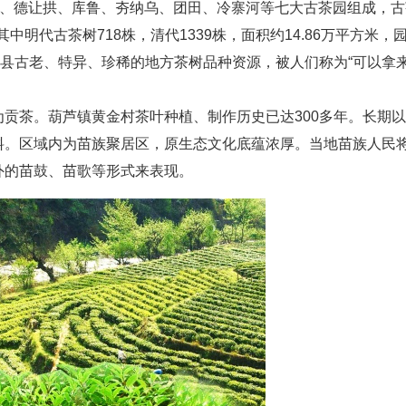
麦、德让拱、库鲁、夯纳乌、团田、冷寨河等七大古茶园组成，古
中明代古茶树718株，清代1339株，面积约14.86万平方米，
靖县古老、特异、珍稀的地方茶树品种资源，被人们称为“可以拿
贡茶。葫芦镇黄金村茶叶种植、制作历史已达300多年。长期以
料。区域内为苗族聚居区，原生态文化底蕴浓厚。当地苗族人民
外的苗鼓、苗歌等形式来表现。