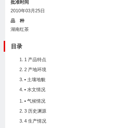
批准时间
2010年03月25日
品 种
湖南红茶
目录
1
产品特点
2
产地环境
▪
土壤地貌
▪
水文情况
▪
气候情况
3
历史渊源
4
生产情况