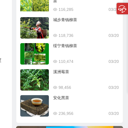
茶
116,285
03/20
城步青钱柳茶
118,736
03/20
绥宁青钱柳茶
度
110,474
03/20
溪洲莓茶
98,456
03/20
安化黑茶
236,956
03/20