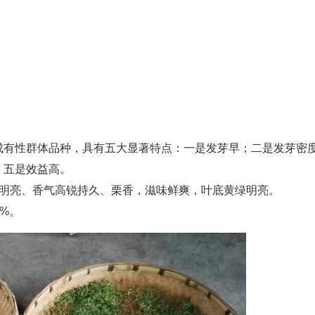
成有性群体品种，具有五大显著特点：一是发芽早；二是发芽密
；五是效益高。
色明亮、香气高锐持久、栗香，滋味鲜爽，叶底黄绿明亮。
0%。