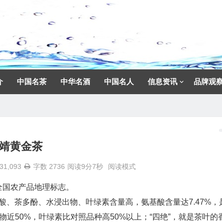
介
中国名茶
中华名酒
中国名人
信息资讯
品牌观
靖黄金茶
31,093
字数 2736
阅读9分7秒
阅读模式
全国农产品地理标志。
基酸、茶多酚、水浸出物、叶绿素含量高，氨基酸含量达7.47%，
物近50%，叶绿素比对照品种高50%以上；“四绝”，就是茶叶的