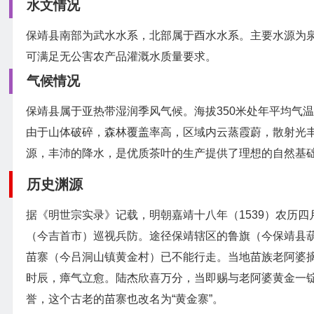
水文情况
保靖县南部为武水水系，北部属于酉水水系。主要水源为
可满足无公害农产品灌溉水质量要求。
气候情况
保靖县属于亚热带湿润季风气候。海拔350米处年平均气温16
由于山体破碎，森林覆盖率高，区域内云蒸霞蔚，散射光
源，丰沛的降水，是优质茶叶的生产提供了理想的自然基
历史渊源
据《明世宗实录》记载，明朝嘉靖十八年（1539）农历
（今吉首市）巡视兵防。途径保靖辖区的鲁旗（今保靖县
苗寨（今吕洞山镇黄金村）已不能行走。当地苗族老阿婆
时辰，瘴气立愈。陆杰欣喜万分，当即赐与老阿婆黄金一锭
誉，这个古老的苗寨也改名为“黄金寨”。