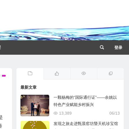
察
登录
最新文章
一颗杨梅的“国际通行证”——余姚以
特色产业赋能乡村振兴
13,389
06/13
是
发现之旅走进甄晨窑坊暨天机珍宝馆
香