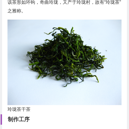
该茶形如环钩，奇曲玲珑，又产于玲珑村，故有“玲珑茶”
之雅称。
玲珑茶干茶
制作工序