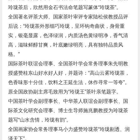
玲珑茶后，欣然用金石书法命笔题写篆体“玲珑茶”。
全国著名评茶大师、国家茶叶审评专家陆松侯教授品评
后说：“玲珑茶外形细巧玲珑，呈环钩奇曲状，身骨重
实，银毫显露，色泽绿润，内质汤色黄绿明净，香气清
高，滋味鲜醇甘爽，叶底嫩绿明亮，具有独特品质风
格。”
国际茶叶联谊会理事、全国茶叶学会常务理事朱先明教
授盛赞桂东山好水好人好，并题诗：“高山云雾玲珑茶，
色香味形十分佳，饮料之王延生法，休作寻常一等夸”。
原全国政协副主席毛致用为“玲珑王”茶叶亲笔题字。
中国茶叶学会副理事长、中华茶人联谊会副理事长、国
际茶文化研究会理事、博士生导师施兆鹏教授为玲珑茶
题写“山水含情，玲珑有韵”。
全国画家协会常务理事马小力盛赞玲珑茶“玲珑剔透、润
泽天下”。