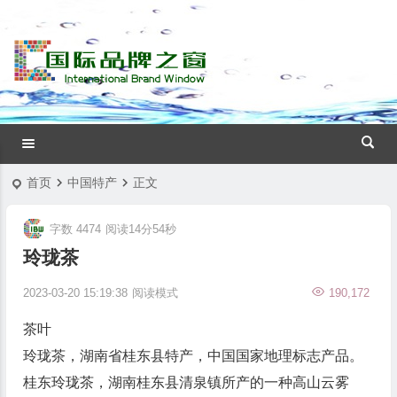
首页
中国特产
正文
字数 4474
阅读14分54秒
玲珑茶
2023-03-20 15:19:38
阅读模式
190,172
茶叶
玲珑茶，
湖南省
桂东县
特产，中国国家地理标志产品。
桂东玲珑茶，湖南桂东县清泉镇所产的一种高山云雾