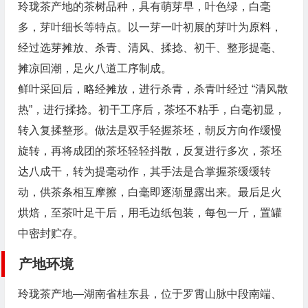
玲珑茶产地的茶树品种，具有萌芽早，叶色绿，白毫
多，芽叶细长等特点。以一芽一叶初展的芽叶为原料，
经过选芽摊放、杀青、清风、揉捻、初干、整形提毫、
摊凉回潮，足火八道工序制成。
鲜叶采回后，略经摊放，进行杀青，杀青叶经过 “清风散
热”，进行揉捻。初干工序后，茶坯不粘手，白毫初显，
转入复揉整形。做法是双手轻握茶坯，朝反方向作缓慢
旋转，再将成团的茶坯轻轻抖散，反复进行多次，茶坯
达八成干，转为提毫动作，其手法是合掌握茶缓缓转
动，供茶条相互摩擦，白毫即逐渐显露出来。最后足火
烘焙，至茶叶足干后，用毛边纸包装，每包一斤，置罐
中密封贮存。
产地环境
玲珑茶产地—湖南省桂东县，位于罗霄山脉中段南端、