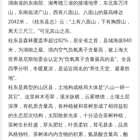
湖南省的东南部、湘粤赣三省的接壤地带，东北靠万洋
山，东南临渚广山，西有八面山。八面山的最高峰达
2042米，《桂东县志》云：“上有八面山，下有胸膛山，
离天三尺三。”可见其山之高。
桂东县森林覆盖率超过82%，居全省之首，县城海拔840
米，为湖南之最。境内空气负氧离子含量高，被上海大
世界基尼斯组委会认定为“负氧离子含量最高的县”。全县
四季分明，冬暖夏凉，是远近闻名的“养生天堂、避暑胜
地”。
桂东是典型的山区县，土地构成格局大体是“八山一耕一
其它”。这里林木苍翠，溪水纵横，云雾缭绕，土壤土层
深厚，有机质含量高，各种植被和茶树形成了相得益彰
的生态层次结构，太阳散射光多，十分适合茶树种植，
茶树生长旺盛，芽头肥壮，叶质柔软，茸毛甚多，品质
风格独特。茶树体内内含物的积累，氨基酸含量高，酚