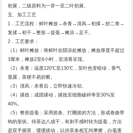
初展，二级原料为一芽一至二叶初展。
五、加工工艺
1．工艺流程：鲜叶摊放→杀青→清风→初揉→炒二青→
复揉→初干→整形→提毫→摊凉→足干。
2．工艺要求：
（1）鲜叶摊放：将鲜叶在阴凉处摊放，摊放厚度不超过
3厘米，摊放2至6小时，至清香呈现。
（2）杀青：温度120℃至130℃，至叶色变暗绿，香气
显露，茶梗不易折断。
（3）清风：杀青后，立即快速冷却。
（4）揉捻：成团揉动，揉捻至细胞破碎率至30%至
40%。
（5）整形提毫：采用搓条、打圈搓的方法，形成卷曲带
钩的形状。待茶达八成干，有刺手感时转为提毫，方法
是双手握茶，缓缓搓动，以供茶条相互间摩擦，白毫逐